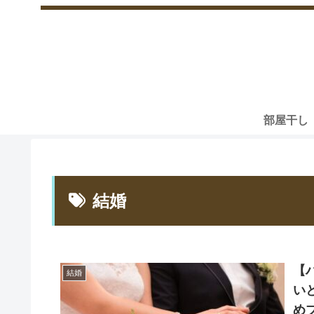
部屋干し
結婚
【
結婚
い
め