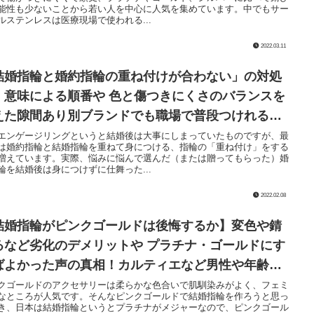
能性も少ないことから若い人を中心に人気を集めています。中でもサー
ルステンレスは医療現場で使われる...
2022.03.11
結婚指輪と婚約指輪の重ね付けが合わない」の対処
！意味による順番や 色と傷つきにくさのバランスを
えた隙間あり別ブランドでも職場で普段つけれる人
の方法！
エンゲージリングというと結婚後は大事にしまっていたものですが、最
は婚約指輪と結婚指輪を重ねて身につける、指輪の「重ね付け」をする
増えています。実際、悩みに悩んで選んだ（または贈ってもらった）婚
輪を結婚後は身につけずに仕舞った...
2022.02.08
結婚指輪がピンクゴールドは後悔するか】変色や錆
るなど劣化のデメリットや プラチナ・ゴールドにす
ばよかった声の真相！カルティエなど男性や年齢を
ねてもつけられるか紹介
クゴールドのアクセサリーは柔らかな色合いで肌馴染みがよく、フェミ
なところが人気です。そんなピンクゴールドで結婚指輪を作ろうと思っ
き、日本は結婚指輪というとプラチナがメジャーなので、ピンクゴール