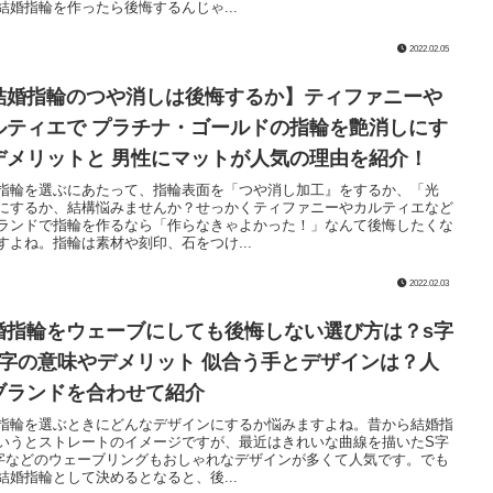
結婚指輪を作ったら後悔するんじゃ...
2022.02.05
結婚指輪のつや消しは後悔するか】ティファニーや
ルティエで プラチナ・ゴールドの指輪を艶消しにす
デメリットと 男性にマットが人気の理由を紹介！
指輪を選ぶにあたって、指輪表面を「つや消し加工』をするか、「光
にするか、結構悩みませんか？せっかくティファニーやカルティエなど
ランドで指輪を作るなら「作らなきゃよかった！」なんて後悔したくな
すよね。指輪は素材や刻印、石をつけ...
2022.02.03
婚指輪をウェーブにしても後悔しない選び方は？s字
v字の意味やデメリット 似合う手とデザインは？人
ブランドを合わせて紹介
指輪を選ぶときにどんなデザインにするか悩みますよね。昔から結婚指
いうとストレートのイメージですが、最近はきれいな曲線を描いたS字
字などのウェーブリングもおしゃれなデザインが多くて人気です。でも
結婚指輪として決めるとなると、後...