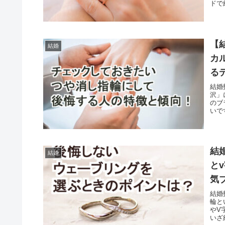
ドで
【
結婚
カ
る
結婚
沢」
のブ
いで
結
結婚
と
気
結婚
輪と
やV
いざ