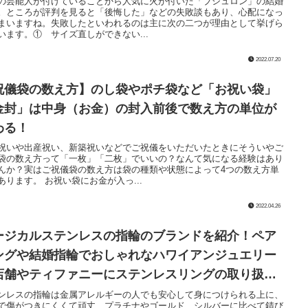
の芸能人が付けていることから人気に火が付いた「ブシュロン」の結婚
。ところが評判を見ると「後悔した」などの失敗談もあり、心配になっ
まいますね。失敗したといわれるのは主に次の二つが理由として挙げら
います。① サイズ直しができない...
2022.07.20
祝儀袋の数え方】のし袋やポチ袋など「お祝い袋」
金封」は中身（お金）の封入前後で数え方の単位が
わる！
祝いや出産祝い、新築祝いなどでご祝儀をいただいたときにそういやご
袋の数え方って「一枚」「二枚」でいいの？なんて気になる経験はあり
んか？実はご祝儀袋の数え方は袋の種類や状態によって4つの数え方単
あります。 お祝い袋にお金が入っ...
2022.04.26
ージカルステンレスの指輪のブランドを紹介！ペア
ングや結婚指輪でおしゃれなハワイアンジュエリー
店舗やティファニーにステンレスリングの取り扱い
あるか
ンレスの指輪は金属アレルギーの人でも安心して身につけられる上に、
で傷がつきにくくて頑丈、プラチナやゴールド、シルバーに比べて錆び