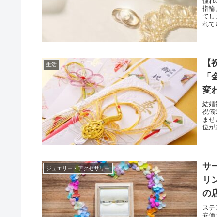
憧れ
指輪
てし
れて
【
生活
「
変
結婚
祝儀
ませ
位が
サ
ジュエリー・アクセサリー
リ
の
は
ステ
安価