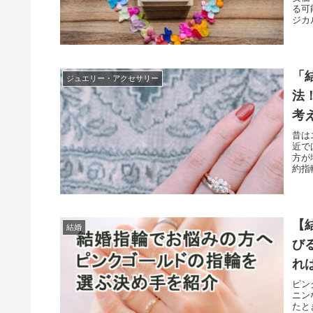
る可
ジカ
「
ジュエリー・アクセサリー
法
考
気
昔は
近で
方が
約指
【
結婚
び
れ
重
ピン
ニン
たと