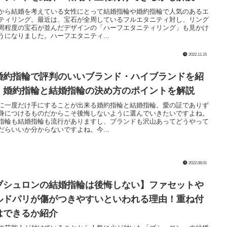
から結婚を考えている女性にとって結婚指輪や婚約指輪で人気のあるエ
ティリング。最近は、宝石が全周しているフルエタニティ対し、リング
周程度の宝石が並んだデザインの「ハーフエタニティリング」も見かけ
うになりました。ハーフエタニティ...
2022.11.15
婚約指輪で評判のいいブランド・ハイブランドを紹
！婚約指輪と結婚指輪の決め方のポイントを解説
に一度だけ手にすることが出来る婚約指輪と結婚指輪。愛の証でありず
身につけるものだからこそ後悔しないように選んでいきたいですよね。
指輪も結婚指輪も流行がありますし、ブランドも沢山あってどうやって
だらいいか分からないですよね。今...
2022.08.01
ブシュロンの結婚指輪は後悔しない】ファセットや
ルドパリが傷がつきやすいといわれる理由！重ね付
はできるか紹介