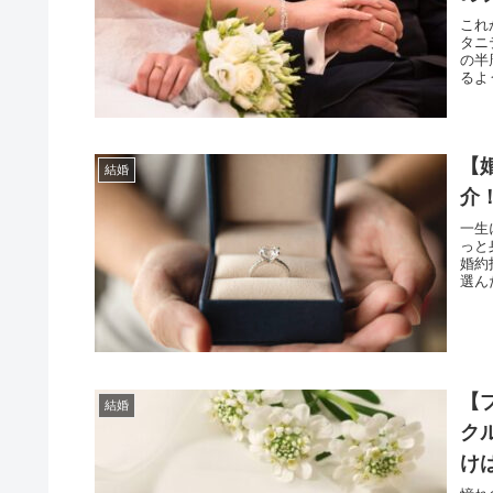
これ
タニ
の半
るよ
【
結婚
介
一生
っと
婚約
選ん
【
結婚
ク
け