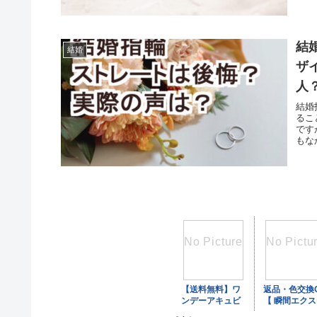
結
結婚
ザ
人
結婚
るこ
です
もな