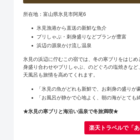
所在地：富山県氷見市阿尾6
氷見漁港から直送の新鮮な魚介
ブリしゃぶ・刺身盛りなどプランが豊富
浜辺の源泉かけ流し温泉
氷見の浜辺に佇むこの宿では、冬の寒ブリをはじめ
身盛り合わせやブリしゃぶ、のどぐろの塩焼きなど
天風呂も旅情を高めてくれます。
「氷見の魚がどれも新鮮で、お刺身の盛りが
「お風呂が静かで心地よく、朝の海がとても
★氷見の寒ブリと海沿い温泉で冬旅満喫★
楽天トラベルで「あ