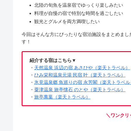
北陸の旬魚を温泉宿でゆっくり楽しみたい
料理が自慢の宿で特別な時間を過ごしたい
観光とグルメを両方満喫したい
今回はそんな方にぴったりな宿泊施設をまとめまし
す！
紹介する宿はこちら▼
・
天然温泉 浜辺の宿 あさひや（楽天トラベル）
・
ひみ栄和温泉元湯 民宿 叶（楽天トラベル）
・
氷見温泉郷 魚巡りの宿 永芳閣（楽天トラベル
・
粟津温泉 旅亭懐石 のとや（楽天トラベル）
・
旅亭萬葉（楽天トラベル）
＼ワンクリ