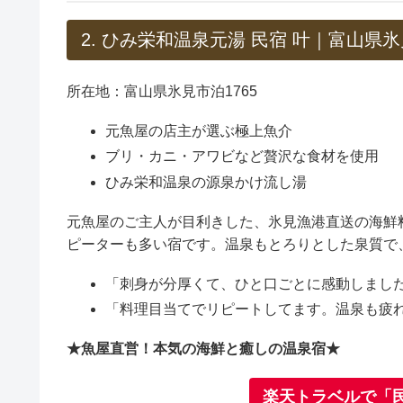
2. ひみ栄和温泉元湯 民宿 叶｜富山県
所在地：富山県氷見市泊1765
元魚屋の店主が選ぶ極上魚介
ブリ・カニ・アワビなど贅沢な食材を使用
ひみ栄和温泉の源泉かけ流し湯
元魚屋のご主人が目利きした、氷見漁港直送の海鮮
ピーターも多い宿です。温泉もとろりとした泉質で
「刺身が分厚くて、ひと口ごとに感動しまし
「料理目当てでリピートしてます。温泉も疲
★魚屋直営！本気の海鮮と癒しの温泉宿★
楽天トラベルで「民