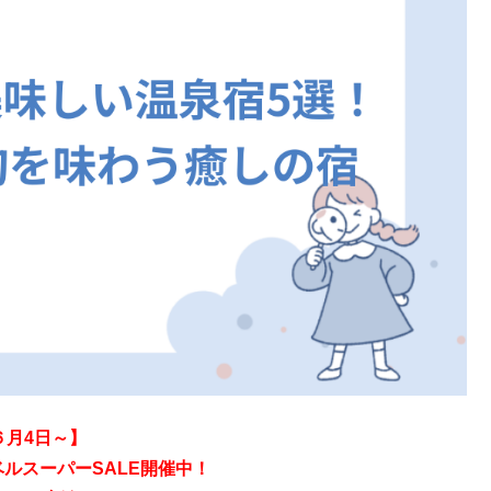
６
月4日～】
ーパーSALE開催中！