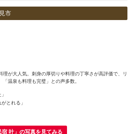
氷見市
料理が大人気。刺身の厚切りや料理の丁寧さが高評価で、リ
、「温泉も料理も完璧」との声多数。
た」
れがとれる」
宿 叶」の写真を見てみる