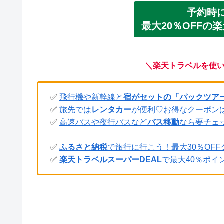
予約時
最大20％OFFの
＼楽天トラベルを使
✅
飛行機や新幹線と
宿がセットの「パックツア
✅
旅先では
レンタカー
が便利♡お得なクーポン
✅
高速バスや夜行バスなど
バス移動
なら要チェ
✅
ふるさと納税
で旅行に行こう！最大30％OFF
✅
楽天トラベルスーパーDEAL
で最大40％ポイ