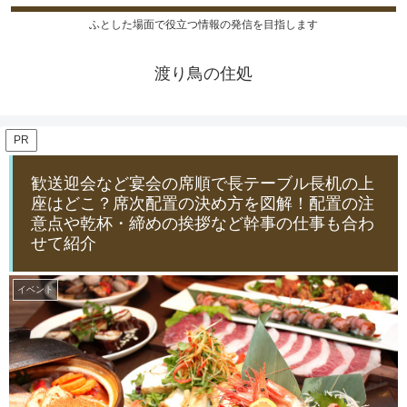
ふとした場面で役立つ情報の発信を目指します
渡り鳥の住処
PR
歓送迎会など宴会の席順で長テーブル長机の上
座はどこ？席次配置の決め方を図解！配置の注
意点や乾杯・締めの挨拶など幹事の仕事も合わ
せて紹介
イベント