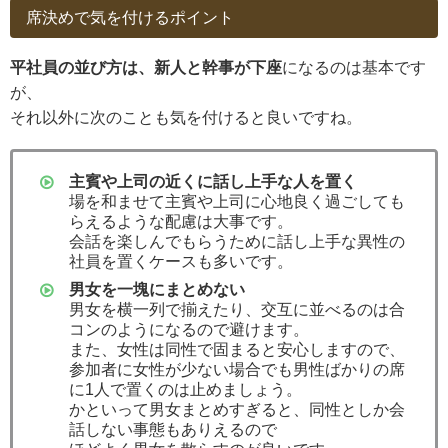
席決めで気を付けるポイント
平社員の並び方は、新人と幹事が下座
になるのは基本です
が、
それ以外に次のことも気を付けると良いですね。
主賓や上司の近くに話し上手な人を置く
場を和ませて主賓や上司に心地良く過ごしても
らえるような配慮は大事です。
会話を楽しんでもらうために話し上手な異性の
社員を置くケースも多いです。
男女を一塊にまとめない
男女を横一列で揃えたり、交互に並べるのは合
コンのようになるので避けます。
また、女性は同性で固まると安心しますので、
参加者に女性が少ない場合でも男性ばかりの席
に1人で置くのは止めましょう。
かといって男女まとめすぎると、同性としか会
話しない事態もありえるので