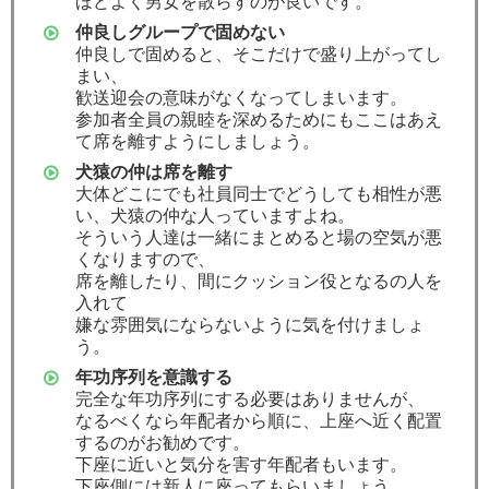
ほどよく男女を散らすのが良いです。
仲良しグループで固めない
仲良しで固めると、そこだけで盛り上がってし
まい、
歓送迎会の意味がなくなってしまいます。
参加者全員の親睦を深めるためにもここはあえ
て席を離すようにしましょう。
犬猿の仲は席を離す
大体どこにでも社員同士でどうしても相性が悪
い、犬猿の仲な人っていますよね。
そういう人達は一緒にまとめると場の空気が悪
くなりますので、
席を離したり、間にクッション役となるの人を
入れて
嫌な雰囲気にならないように気を付けましょ
う。
年功序列を意識する
完全な年功序列にする必要はありませんが、
なるべくなら年配者から順に、上座へ近く配置
するのがお勧めです。
下座に近いと気分を害す年配者もいます。
下座側には新人に座ってもらいましょう。