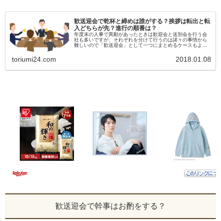
歓送迎会で乾杯と締めは誰がする？挨拶は転出と転
入どちらが先？進行の順番は？
年度末の人事で異動があったときは歓迎会と送別会を行う会
社も多いですが、それぞれを分けて行うのは諸々の事情から
難しいので「歓送迎会」として一つにまとめるケースもよく
あります。その歓送迎会の幹事を任されたとき、なんて考え
ることがたくさんあります...
toriumi24.com
2018.01.08
歓送迎会で幹事はお酌をする？