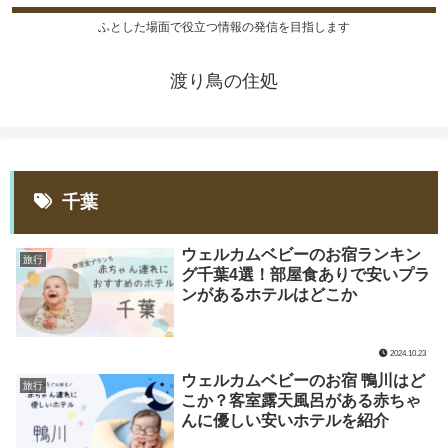
ふとした場面で役立つ情報の発信を目指します
渡り鳥の住処
千葉
ウェルカムベビーのお宿ランキン
旅行
グ千葉4選！部屋食ありで安いプラ
ンがあるホテルはどこか
2024.10.23
ウェルカムベビーのお宿 鴨川はど
旅行
こか？客室露天風呂がある赤ちゃ
んに優しい安いホテルを紹介