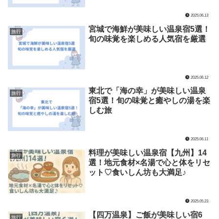
2025.06.13
宮城で海鮮が美味しい温泉宿5選！
旅行
旬の味覚を楽しめる人気宿を厳選
2025.06.12
東北で「海の幸」が美味しい温泉
旅行
宿5選！旬の味覚と癒やしの湯を楽
しむ旅
2025.06.11
料理が美味しい温泉宿【九州】14
旅行
選！地元食材×名湯で心と体をリセ
ット♡食いしん坊も大満足♪
2025.05.23
【四万温泉】ご飯が美味しい宿6
旅行