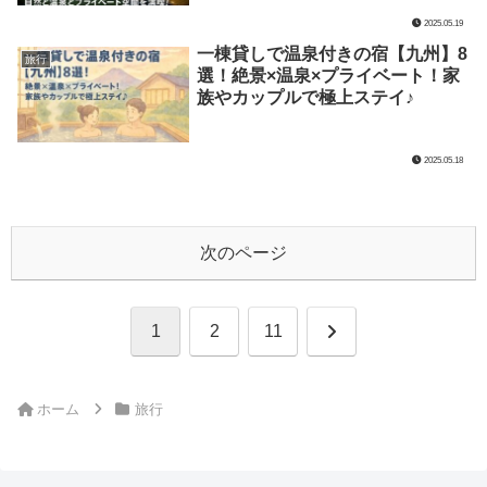
2025.05.19
一棟貸しで温泉付きの宿【九州】8
旅行
選！絶景×温泉×プライベート！家
族やカップルで極上ステイ♪
2025.05.18
次のページ
次
1
2
11
へ
ホーム
旅行