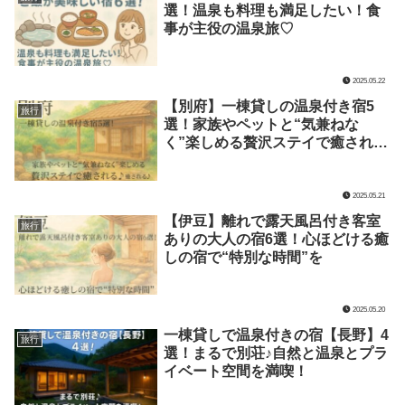
選！温泉も料理も満足したい！食
事が主役の温泉旅♡
2025.05.22
【別府】一棟貸しの温泉付き宿5
旅行
選！家族やペットと“気兼ねな
く”楽しめる贅沢ステイで癒される
♪
2025.05.21
【伊豆】離れで露天風呂付き客室
旅行
ありの大人の宿6選！心ほどける癒
しの宿で“特別な時間”を
2025.05.20
一棟貸しで温泉付きの宿【長野】4
旅行
選！まるで別荘♪自然と温泉とプラ
イベート空間を満喫！