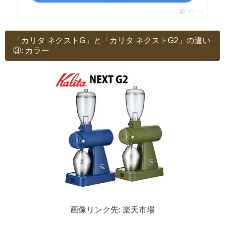
ポチップ
「カリタ ネクストG」と「カリタ ネクストG2」の違い
③: カラー
画像リンク先: 楽天市場