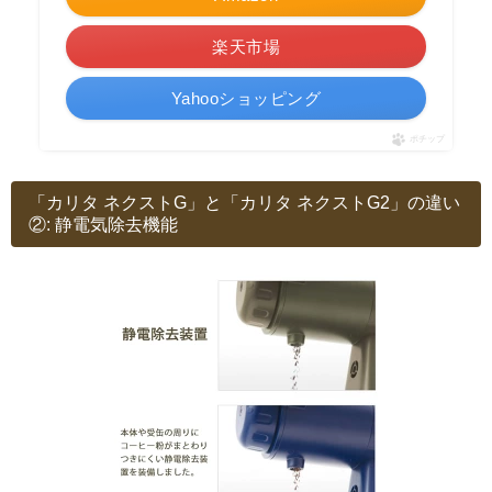
楽天市場
Yahooショッピング
ポチップ
「カリタ ネクストG」と「カリタ ネクストG2」の違い
②: 静電気除去機能