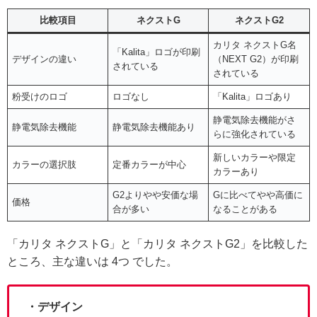
比較項目
ネクストG
ネクストG2
カリタ ネクストG名
「Kalita」ロゴが印刷
デザインの違い
（NEXT G2）が印刷
されている
されている
粉受けのロゴ
ロゴなし
「Kalita」ロゴあり
静電気除去機能がさ
静電気除去機能
静電気除去機能あり
らに強化されている
新しいカラーや限定
カラーの選択肢
定番カラーが中心
カラーあり
G2よりやや安価な場
Gに比べてやや高価に
価格
合が多い
なることがある
「カリタ ネクストG」と「カリタ ネクストG2」を比較した
ところ、主な違いは 4つ でした。
・デザイン