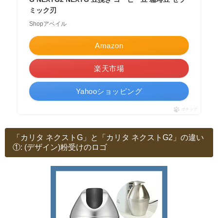
ミック刃
Shopアベイル
Amazon
楽天市場
Yahooショッピング
ポチップ
「カリタ ネクストG」と「カリタ ネクストG2」の違い
①: (デザイン)粉受けのロゴ