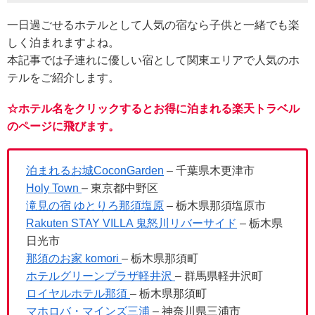
一日過ごせるホテルとして人気の宿なら子供と一緒でも楽
しく泊まれますよね。
本記事では子連れに優しい宿として関東エリアで人気のホ
テルをご紹介します。
☆ホテル名をクリックするとお得に泊まれる楽天トラベル
のページに飛びます。
泊まれるお城CoconGarden
– 千葉県木更津市
Holy Town
– 東京都中野区
滝見の宿 ゆとりろ那須塩原
– 栃木県那須塩原市
Rakuten STAY VILLA 鬼怒川リバーサイド
– 栃木県
日光市
那須のお家 komori
– 栃木県那須町
ホテルグリーンプラザ軽井沢
– 群馬県軽井沢町
ロイヤルホテル那須
– 栃木県那須町
マホロバ・マインズ三浦
– 神奈川県三浦市