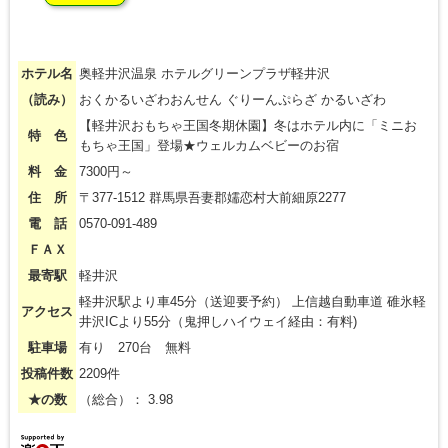
ホテル名
奥軽井沢温泉 ホテルグリーンプラザ軽井沢
（読み）
おくかるいざわおんせん ぐりーんぷらざ かるいざわ
【軽井沢おもちゃ王国冬期休園】冬はホテル内に「ミニお
特 色
もちゃ王国」登場★ウェルカムベビーのお宿
料 金
7300円～
住 所
〒377-1512 群馬県吾妻郡嬬恋村大前細原2277
電 話
0570-091-489
ＦＡＸ
最寄駅
軽井沢
軽井沢駅より車45分（送迎要予約） 上信越自動車道 碓氷軽
アクセス
井沢ICより55分（鬼押しハイウェイ経由：有料)
駐車場
有り 270台 無料
投稿件数
2209件
★の数
（総合）： 3.98