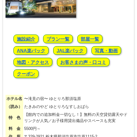
施設紹介
プラン一覧
部屋一覧
ANA楽パック
JAL楽パック
写真・動画
地図・アクセス
お客さまの声・口コミ
クーポン
ホテル名
〜滝見の宿〜 ゆとりろ那須塩原
（読み）
たきみのやど ゆとりろなすしおばら
【館内での追加料金一切なし！】無料の天空貸切露天やド
特 色
リンクが人気／お子様用貸出備品やスペースも充実
料 金
5500円～
住 所
〒329-2921 栃木県那須塩原市塩原1115-2