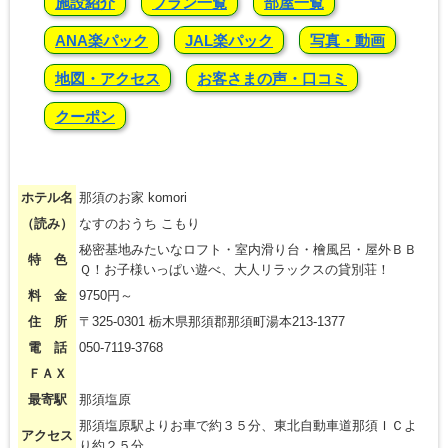
施設紹介
プラン一覧
部屋一覧
ANA楽パック
JAL楽パック
写真・動画
地図・アクセス
お客さまの声・口コミ
クーポン
ホテル名
那須のお家 komori
（読み）
なすのおうち こもり
秘密基地みたいなロフト・室内滑り台・檜風呂・屋外ＢＢ
特 色
Ｑ！お子様いっぱい遊べ、大人リラックスの貸別荘！
料 金
9750円～
住 所
〒325-0301 栃木県那須郡那須町湯本213-1377
電 話
050-7119-3768
ＦＡＸ
最寄駅
那須塩原
那須塩原駅よりお車で約３５分、東北自動車道那須ＩＣよ
アクセス
り約２５分