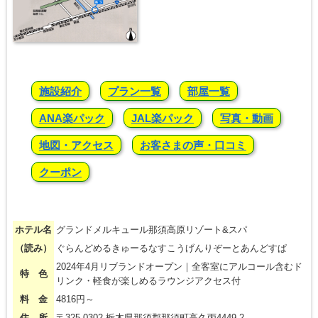
施設紹介
プラン一覧
部屋一覧
ANA楽パック
JAL楽パック
写真・動画
地図・アクセス
お客さまの声・口コミ
クーポン
ホテル名
グランドメルキュール那須高原リゾート&スパ
（読み）
ぐらんどめるきゅーるなすこうげんりぞーとあんどすぱ
2024年4月リブランドオープン｜全客室にアルコール含むド
特 色
リンク・軽食が楽しめるラウンジアクセス付
料 金
4816円～
住 所
〒325-0302 栃木県那須郡那須町高久丙4449-2