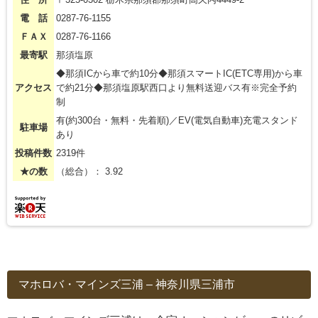
電 話
0287-76-1155
ＦＡＸ
0287-76-1166
最寄駅
那須塩原
◆那須ICから車で約10分◆那須スマートIC(ETC専用)から車
アクセス
で約21分◆那須塩原駅西口より無料送迎バス有※完全予約
制
有(約300台・無料・先着順)／EV(電気自動車)充電スタンド
駐車場
あり
投稿件数
2319件
★の数
（総合）： 3.92
マホロバ・マインズ三浦 – 神奈川県三浦市