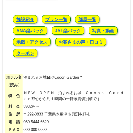
施設紹介
プラン一覧
部屋一覧
ANA楽パック
JAL楽パック
写真・動画
地図・アクセス
お客さまの声・口コミ
クーポン
ホテル名
泊まれるお城🏰🤍Cocon Garden ^
（読み）
ＮＥＷ ＯＰＥＮ 泊まれるお城 Ｃｏｃｏｎ Ｇａｒｄ
特 色
ｅｎ都心から約１時間の一軒家貸切別荘です
料 金
8932円～
住 所
〒292-0833 千葉県木更津市貝渕4-17-1
電 話
050-5444-6620
ＦＡＸ
000-000-0000