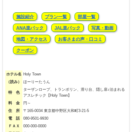
施設紹介
プラン一覧
部屋一覧
ANA楽パック
JAL楽パック
写真・動画
地図・アクセス
お客さまの声・口コミ
クーポン
ホテル名
Holy Town
（読み）
ほーりーたうん
ターザンロープ、トランポリン、滑り台、隠し扉♪泊まれる
特 色
アスレチック【Holy Town】
料 金
円～
住 所
〒165-0034 東京都中野区大和町3-21-5
電 話
080-9501-9930
ＦＡＸ
000-000-0000