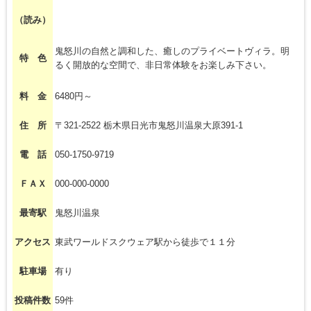
（読み）
鬼怒川の自然と調和した、癒しのプライベートヴィラ。明
特 色
るく開放的な空間で、非日常体験をお楽しみ下さい。
料 金
6480円～
住 所
〒321-2522 栃木県日光市鬼怒川温泉大原391-1
電 話
050-1750-9719
ＦＡＸ
000-000-0000
最寄駅
鬼怒川温泉
アクセス
東武ワールドスクウェア駅から徒歩で１１分
駐車場
有り
投稿件数
59件