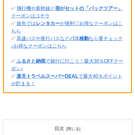
✅
飛行機や新幹線と
宿がセットの「パックツアー」
クーポンはコチラ
✅
旅先では
レンタカー
が便利♡お得なクーポンはこ
ちら
✅
高速バスや夜行バスなど
バス移動
なら要チェック
♪お得なクーポンはこちら
✅
ふるさと納税
で旅行に行こう！最大30％OFFクー
ポン♪
✅
楽天トラベルスーパーDEAL
で最大40％ポイント
が貯まる！
目次