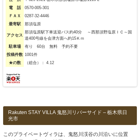
電 話
0570-005-301
ＦＡＸ
0287-32-4446
最寄駅
那須塩原
那須塩原駅下車送迎バス約40分 ～西那須野塩原ＩＣ～国
アクセス
道400号線を会津方面へ約15Ｋｍ
駐車場
有り 60台 無料 予約不要
投稿件数
1001件
★の数
（総合）： 4.12
Rakuten STAY VILLA 鬼怒川リバーサイド – 栃木県日
光市
このプライベートヴィラは、鬼怒川渓谷の川沿いに位置