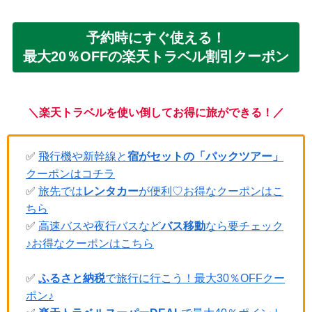
予約時にすぐ使える！
最大20％OFFの楽天トラベル割引クーポン
＼楽天トラベルを使い倒してお得に旅ができる！／
✅
飛行機や新幹線と
宿がセットの「パックツアー」
クーポンはコチラ
✅
旅先では
レンタカー
が便利♡お得なクーポンはこ
ちら
✅
高速バスや夜行バスなど
バス移動
なら要チェック
♪お得なクーポンはこちら
✅
ふるさと納税
で旅行に行こう！最大30％OFFクー
ポン♪