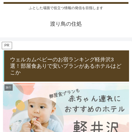
ふとした場面で役立つ情報の発信を目指します
渡り鳥の住処
PR
ウェルカムベビーのお宿ランキング軽井沢3
選！部屋食ありで安いプランがあるホテルはど
こか
旅行