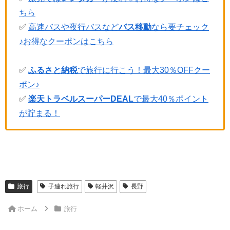
ちら
✅
高速バスや夜行バスなど
バス移動
なら要チェック
♪お得なクーポンはこちら
✅
ふるさと納税
で旅行に行こう！最大30％OFFクー
ポン♪
✅
楽天トラベルスーパーDEAL
で最大40％ポイント
が貯まる！
旅行
子連れ旅行
軽井沢
長野
ホーム
旅行