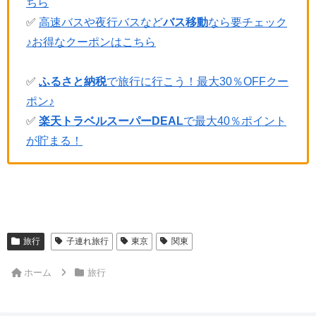
ちら
✅
高速バスや夜行バスなど
バス移動
なら要チェック
♪お得なクーポンはこちら
✅
ふるさと納税
で旅行に行こう！最大30％OFFクー
ポン♪
✅
楽天トラベルスーパーDEAL
で最大40％ポイント
が貯まる！
旅行
子連れ旅行
東京
関東
ホーム
旅行