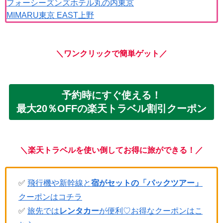
フォーシーズンズホテル丸の内東京
MIMARU東京 EAST上野
＼ワンクリックで簡単ゲット／
予約時にすぐ使える！
最大20％OFFの楽天トラベル割引クーポン
＼楽天トラベルを使い倒してお得に旅ができる！／
✅
飛行機や新幹線と
宿がセットの「パックツアー」
クーポンはコチラ
✅
旅先では
レンタカー
が便利♡お得なクーポンはこ