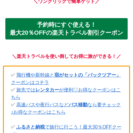
＼ワンクリックで簡単ゲット／
予約時にすぐ使える！
最大20％OFFの楽天トラベル割引クーポン
＼楽天トラベルを使い倒してお得に旅ができる！／
✅
飛行機や新幹線と
宿がセットの「パックツアー」
クーポンはコチラ
✅
旅先では
レンタカー
が便利♡お得なクーポンはこ
ちら
✅
高速バスや夜行バスなど
バス移動
なら要チェック
♪お得なクーポンはこちら
✅
ふるさと納税
で旅行に行こう！最大30％OFFクー