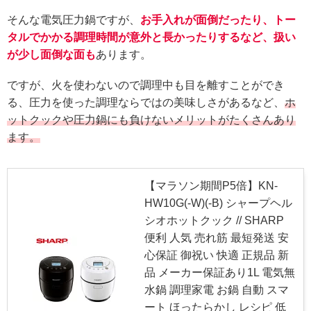
そんな電気圧力鍋ですが、
お手入れが面倒だったり、トー
タルでかかる調理時間が意外と長かったりするなど、扱い
が少し面倒な面も
あります。
ですが、火を使わないので調理中も目を離すことができ
る、圧力を使った調理ならではの美味しさがあるなど、
ホ
ットクックや圧力鍋にも負けないメリットがたくさんあり
ます。
【マラソン期間P5倍】KN-
HW10G(-W)(-B) シャープヘル
シオホットクック // SHARP
便利 人気 売れ筋 最短発送 安
心保証 御祝い 快適 正規品 新
品 メーカー保証あり1L 電気無
水鍋 調理家電 お鍋 自動 スマ
ート ほったらかし レシピ 低