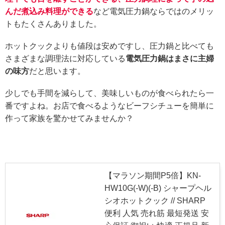
んだ煮込み料理ができる
など電気圧力鍋ならではのメリッ
トもたくさんありました。
ホットクックよりも値段は安めですし、圧力鍋と比べても
さまざまな調理法に対応している
電気圧力鍋はまさに主婦
の味方
だと思います。
少しでも手間を減らして、美味しいものが食べられたら一
番ですよね。お店で食べるようなビーフシチューを簡単に
作って家族を驚かせてみませんか？
【マラソン期間P5倍】KN-
HW10G(-W)(-B) シャープヘル
シオホットクック // SHARP
便利 人気 売れ筋 最短発送 安