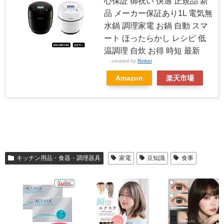
心保証 御祝い 快適 正規品 新
品 メーカー保証あり1L 電気無
水鍋 調理家電 お鍋 自動 スマ
ート ほったらかし レシピ 低
温調理 自炊 お得 時短 最新
created by
Rinker
Amazon
楽天市場
キッチン用品・食器・調理器具
家電
豆知識
食事