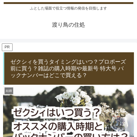
ふとした場面で役立つ情報の発信を目指します
渡り鳥の住処
PR
ゼクシィを買うタイミングはいつ？プロポーズ
前に買う？雑誌の購入時期や最新号 特大号 バ
ックナンバーはどこで買える？
結婚