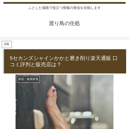
ふとした場面で役立つ情報の発信を目指します
渡り鳥の住処
PR
5セカンズシャインかかと磨き削り楽天通販 口
コミ評判と販売店は？
美容・健康家電