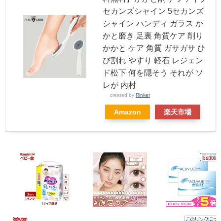
セカンズシャイン 5セカンズ
シャイン ハンディ ガラス か
かと磨き 足裏 角質ケア 削り
かかと ケア 角質 ガサガサ ひ
び割れ やすり 軽石 レジェン
ド松下 何を隠そう それが ソ
レが 内村
created by
Rinker
Amazon
楽天市場