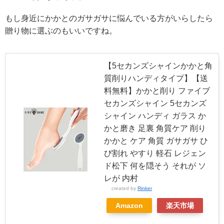
もし身近にかかとのガサガサに悩んでいる方がいらしたら
贈り物に選ぶのもいいですね。
【5セカンズシャインかかと角
質削りハンディタイプ】【送
料無料】かかと削り ファイブ
セカンズシャイン 5セカンズ
シャイン ハンディ ガラス か
かと磨き 足裏 角質ケア 削り
かかと ケア 角質 ガサガサ ひ
び割れ やすり 軽石 レジェン
ド松下 何を隠そう それが ソ
レが 内村
created by
Rinker
Amazon
楽天市場