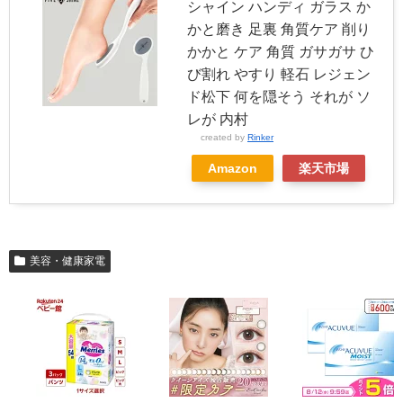
シャイン ハンディ ガラス か
かと磨き 足裏 角質ケア 削り
かかと ケア 角質 ガサガサ ひ
び割れ やすり 軽石 レジェン
ド松下 何を隠そう それが ソ
レが 内村
created by
Rinker
Amazon
楽天市場
美容・健康家電