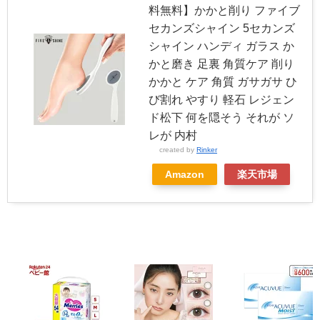
料無料】かかと削り ファイブ
セカンズシャイン 5セカンズ
シャイン ハンディ ガラス か
かと磨き 足裏 角質ケア 削り
かかと ケア 角質 ガサガサ ひ
び割れ やすり 軽石 レジェン
ド松下 何を隠そう それが ソ
レが 内村
created by
Rinker
Amazon
楽天市場