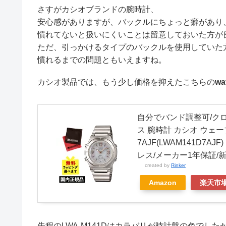
さすがカシオブランドの腕時計、
安心感がありますが、バックルにちょっと癖があり
慣れてないと扱いにくいことは留意しておいた方が
ただ、引っかけるタイプのバックルを使用していた
慣れるまでの問題ともいえますね。
カシオ製品では、もう少し価格を抑えたこちらの
wa
自分でバンド調整可/ク
ス 腕時計 カシオ ウェーブセプ
7AJF(LWAM141D7
レス/メーカー1年保証/
created by
Rinker
Amazon
楽天市
先程のLWA-M141Dはカラバリが時計盤の色でした