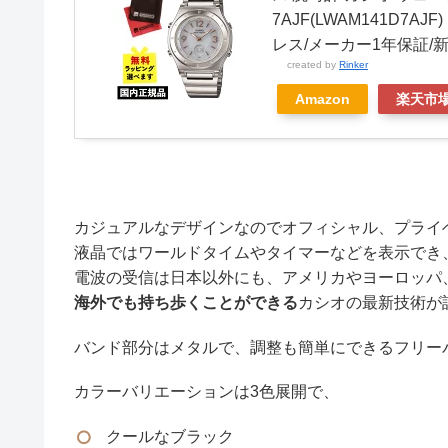
7AJF(LWAM141D7
レス/メーカー1年保証/
created by
Rinker
Amazon
楽天市
カジュアルなデザインなのでオフィシャル、プライ
液晶ではワールドタイムやタイマーなどを表示でき
電波の受信は日本以外にも、アメリカやヨーロッパ
海外でも持ち歩くことができる
カシオの最新技術が
バンド部分はメタルで、調整も簡単にできるフリー
カラーバリエーションは3色展開で、
クールなブラック