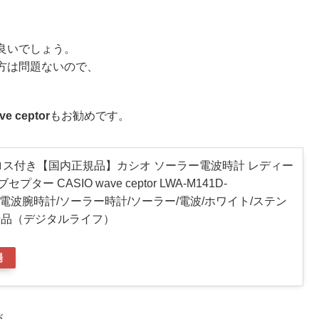
、
良いでしょう。
方は問題ないので、
ve ceptor
もお勧めです。
ロス付き【国内正規品】カシオ ソーラー電波時計 レディー
ター CASIO wave ceptor LWA-M141D-
AJF) 電波腕時計/ソーラー時計/ソーラー/電波/ホワイト/ステン
新品（デジタルライフ）
場
が