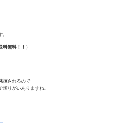
す。
送料無料！！
）
発揮
されるので
で頼りがいありますね。
、
】