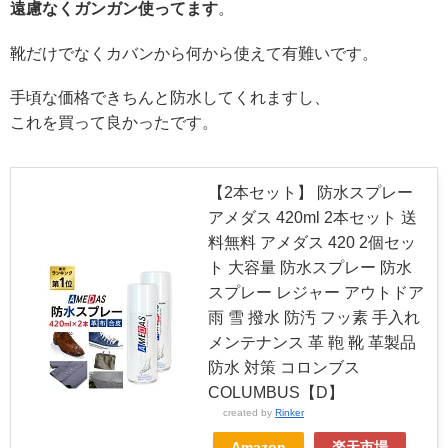
遠慮なくガンガン使ってます
。
靴だけでなくカバンから何から使えて有難いです。
手頃な価格できちんと防水してくれますし、
これを買って良かったです。
【2本セット】 防水スプレー
アメダス 420ml 2本セット 送
料無料 アメダス 420 2個セッ
ト 大容量 防水スプレー 防水
スプレー レジャー アウトドア
雨 雪 撥水 防汚 フッ素 手入れ
メンテナンス 革 鞄 靴 革製品
防水 対策 コロンブス
COLUMBUS【D】
created by
Rinker
Amazon
楽天市場