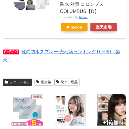
防水 対策 コロンブス
COLUMBUS【D】
created by
Rinker
Amazon
楽天市場
靴の防水スプレー 売れ筋ランキングTOP30［楽
CHECK!
天］
ファッション
雨対策
靴ケア用品