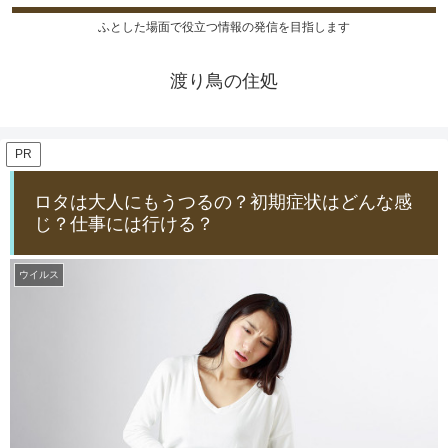
ふとした場面で役立つ情報の発信を目指します
渡り鳥の住処
PR
ロタは大人にもうつるの？初期症状はどんな感
じ？仕事には行ける？
ウイルス