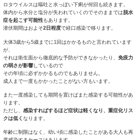
ロタウイルスは嘔吐と水っぽい下痢が何回も続きます。
体内から水分と塩分が失われていくのでそのままでは
脱水
症を起こす可能性
もあります。
潜伏期間はおよそ
2日程度
で経口感染で移ります。
大体3歳から5歳までに1回はかかるものと言われています
が、
それは衛生面から徹底的な予防ができなかったり、
免疫力
の弱さが影響
しているので
その年頃に必ずかかるものでもありません。
成人まで一度もかかったことがない方もいます。
また一度感染しても期間を置けばまた感染する可能性があ
ります。
ただし、
感染すればするほど症状は軽くなり、重症化リス
クは低く
なります。
年齢に制限はなく、幼い頃に感染したことがある大人も再
度感染するケースはあります。