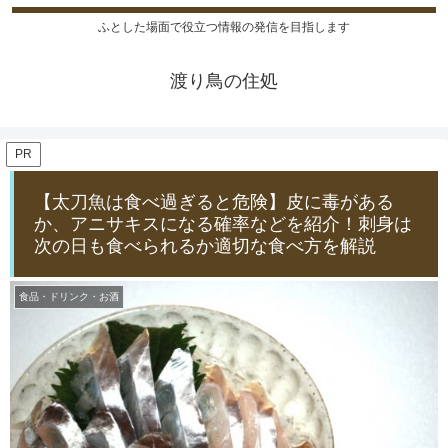
ふとした場面で役立つ情報の発信を目指します
渡り鳥の住処
PR
【太刀魚は食べ過ぎると危険】皮に毒がある
か、アニサキスになる確率などを紹介！刺身は
次の日も食べられるか適切な食べ方を解説
食品・ドリンク・お酒