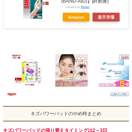
(BAND-AID)】[絆創膏]
created by
Rinker
Amazon
楽天市場
キズパワーパッドのやめ時まとめ
キズパワーパッドの張り替えタイミングは2～3日