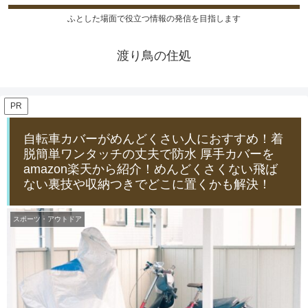
ふとした場面で役立つ情報の発信を目指します
渡り鳥の住処
PR
自転車カバーがめんどくさい人におすすめ！着
脱簡単ワンタッチの丈夫で防水 厚手カバーを
amazon楽天から紹介！めんどくさくない飛ば
ない裏技や収納つきでどこに置くかも解決！
スポーツ・アウトドア