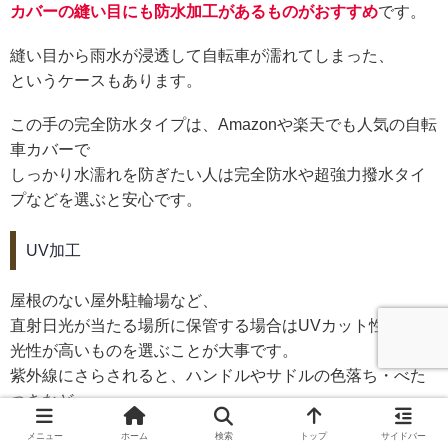
カバーの縫い目にも防水加工があるものがおすすめ
です。
縫い目から雨水が浸透して自転車が濡れてしまった、
というケースもあります。
この手の完全防水タイプは、Amazonや楽天でも人気の自転
車カバーで
しっかり水濡れを防ぎたい人は完全防水や超強力撥水タイ
プなどを選ぶと安心です。
UV加工
屋根のない屋外駐輪場など、
直射日光が当たる場所に保管する場合はUVカット性能と遮
光性が高いものを選ぶことが大事です。
紫外線にさらされると、ハンドルやサドルの色落ち・べた
つきなど、
自転車のプラスチックやゴム製のパーツが変質する危険が
メニュー
ホーム
検索
トップ
サイドバー