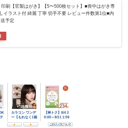
 印刷【官製はがき】【5〜500枚セット】■喪中はがき専
礼 イラスト付 綺麗 丁寧 切手不要 レビュー件数第1位■内
発送予定
場