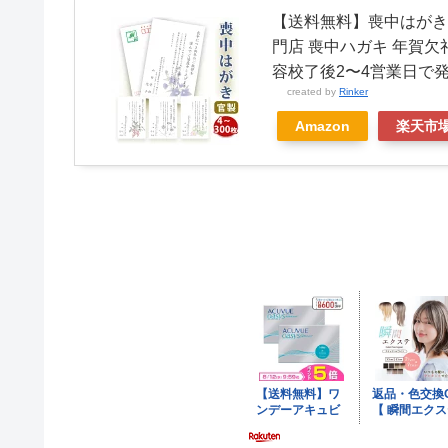
【送料無料】喪中はがき
門店 喪中ハガキ 年賀欠
容校了後2〜4営業日で
created by
Rinker
Amazon
楽天市