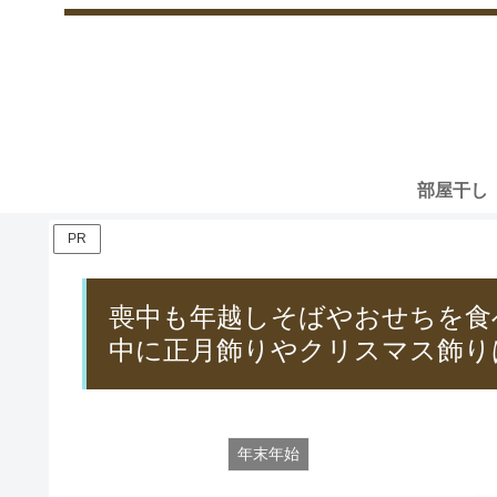
部屋干し
PR
喪中も年越しそばやおせちを食
中に正月飾りやクリスマス飾り
年末年始