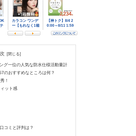
次
ング一位の人気な防水仕様活動量計
67のおすすめなところは何？
優秀！
フィット感
！
の口コミと評判は？