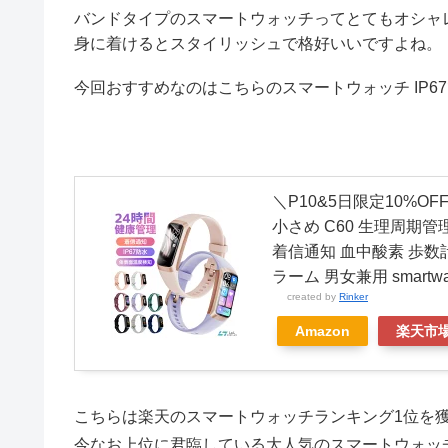
バンドタイプのスマートウォッチってとてもオシャ
身に着けるとスタイリッシュで格好いいですよね。
今回おすすめなのはこちらのスマートウォッチ IP6
＼P10&5日限定10%
小さめ C60 生理周期
着信通知 血中酸素 歩数計
ラーム 男女兼用 smartwa
created by
Rinker
Amazon
楽天市
こちらは楽天のスマートウォッチランキング1位を
今なお上位に君臨している大人気のスマートウォッ