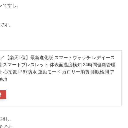
レですし、
7です。
OFF／【楽天1位】最新進化版 スマートウォッチ レデイース
管理 スマートブレスレット 体表面温度検知 24時間健康管理
 心拍数 IP67防水 運動モード カロリー消費 睡眠検測 ア
tch
場
獲得し、
チです。