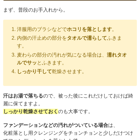
まず、普段のお手入れから。
洋服用のブラシなどで
ホコリを落とします
。
内側の汗止めの部分を
タオルで濡らして
ふきま
す。
麦わらの部分の汚れが気になる場合は、
濡れタオ
ルでサッ
とふきます。
しっかり干して
乾燥させます。
汗はお湯で落ちる
ので、被った後にこれだけしておけば綺
麗に保てますよ。
しっかり乾燥させておく
のも大事です。
ファンデーションなどの汚れがついている場合
は、
化粧落とし用クレンジングをチョンチョンと少しだけつけ