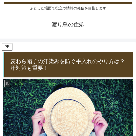
ふとした場面で役立つ情報の発信を目指します
渡り鳥の住処
PR
麦わら帽子の汗染みを防ぐ手入れのやり方は？
汗対策も重要！
夏