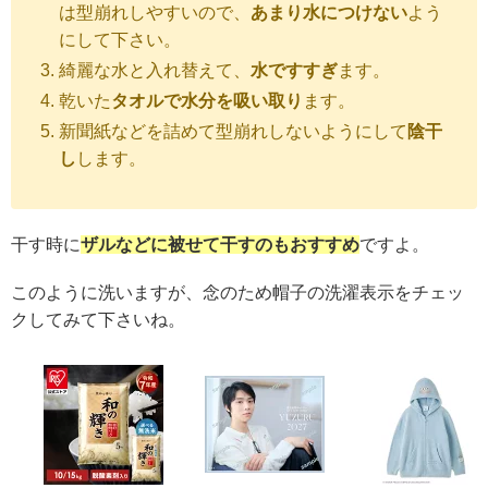
は型崩れしやすいので、
あまり水につけない
よう
にして下さい。
綺麗な水と入れ替えて、
水ですすぎ
ます。
乾いた
タオルで水分を吸い取り
ます。
新聞紙などを詰めて型崩れしないようにして
陰干
し
します。
干す時に
ザルなどに被せて干すのもおすすめ
ですよ。
このように洗いますが、念のため帽子の洗濯表示をチェッ
クしてみて下さいね。