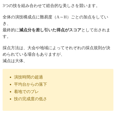
3
つの
技を組み合わせて総合的な美しさを競います。
全体の演技構成点に難易度
（
A
～
H
）
ごとの加点
をしてい
き
、
最終的に
減点分を差し引い
た
得点が
スコア
として
出されま
す。
採点方法は、大会や地域によ
ってそれぞれの
採点規則が決
められている場合もあ
りま
す
が、
減点は
大体、
演技時間の超過
平均台からの落下
着地でのブレ
技の完成度の低さ