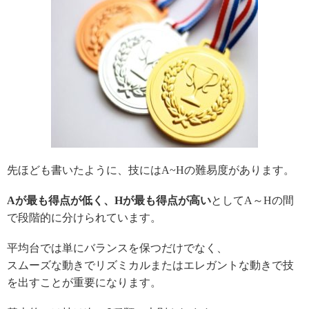
先ほども書いたように、技には
A~H
の
難易度
があります。
A
が
最も
得点が低く、
H
が最も
得点が高い
と
して
A
～
H
の間
で段階的に
分けられています。
平均台では単にバランスを保つだけでなく、
スムーズな動きでリズミカルまたはエレガントな動きで技
を出すことが重要になります。