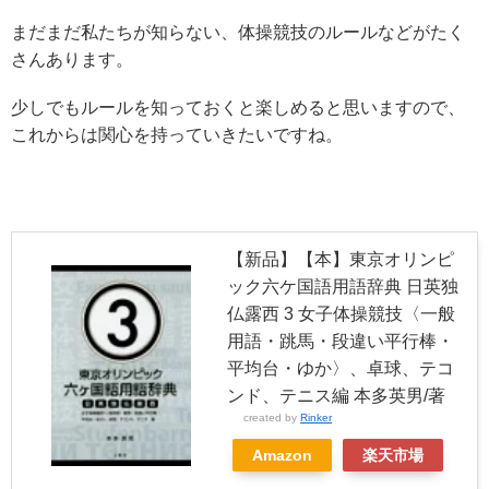
まだまだ私たちが知らない、体操競技のルールなどがたく
さんあ
ります。
少しでもルールを知っておくと楽しめると思いますので、
これからは関心を持っていきたいですね。
【新品】【本】東京オリンピ
ック六ケ国語用語辞典 日英独
仏露西 3 女子体操競技〈一般
用語・跳馬・段違い平行棒・
平均台・ゆか〉、卓球、テコ
ンド、テニス編 本多英男/著
created by
Rinker
Amazon
楽天市場