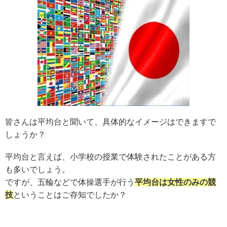
皆さんは平均台と聞
いて、具体的な
イメージ
は
できますで
しょうか？
平均台と言えば、小学校の授業で体験されたことがある方
も多いでしょう。
ですが、
五輪など
で
体操選手
が行う
平均台は女性のみの競
技
ということはご存知でしたか？