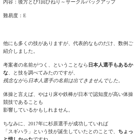
内容：後方とび
1
回ひねり～サークルバックアップ
難易度：
E
他にも
多くの
技
がありますが、代表的なものだけ
、数例ご
紹介しました。
考案者の名前がつく、ということなら
日本人選手もあるか
な
、と技を
調べてみたのですが、
残念ながら
日本人選手の名前は出てきませんでした。
体操と言えば、
やはり
床や鉄棒が日本で認知度が高い体操
競技
であることも
影響しているかもしれません
。
ちなみに、
2017
年に杉原選手が成功
していれば
「スギハラ」という技が誕生していたとのことで
、
ちょっ
と惜しかった
ですね。