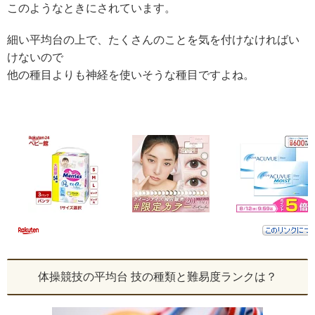
この
ような
とき
にされ
ています
。
細い平均台の上で、たくさんのことを気を付けなければい
けないので
他の種目よりも神経を使
いそうな
種目
で
す
よね
。
体操競技の平均台 技の種類と難易度ランクは？