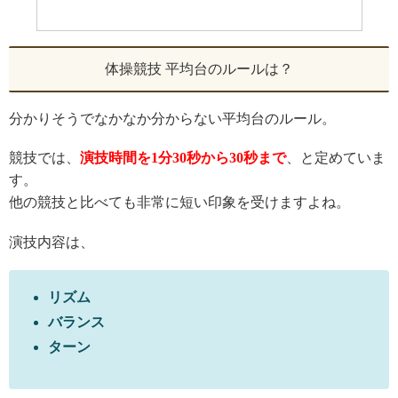
体操競技 平均台のルールは？
分かりそうでなかなか
分からない平均台のルール。
競技で
は
、
演技時間
を
1
分
30
秒
から
30
秒まで
、
と定めていま
す。
他の競技と比べても非常に短い印象を受けます
よね。
演技内容は、
リズム
バランス
ターン