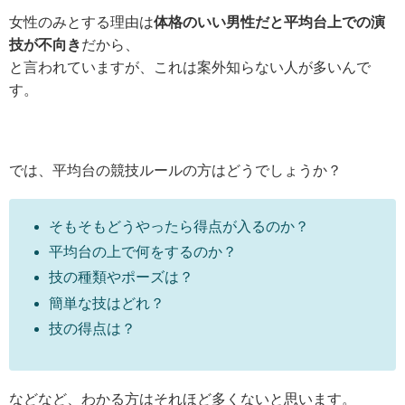
女性のみとする理由は
体格のいい男性
だと
平均台上での演
技
が
不向き
だから、
と言われていますが、これは案外知らない人が多いんで
す。
では、平均台の
競技
ルール
の方
はどうで
しょう
か？
そもそもどうやったら得点が入るのか？
平均台の上で何をするのか？
技の種類やポーズは？
簡単な技はどれ？
技の得点は？
など
など
、
わかる方はそれほど多くないと思います
。