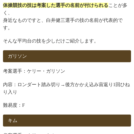
体操競技の技
は
考案した選手の名前が付けられる
ことが多
く、
身近なものですと、白井健三選手の技の名前が代表的で
す。
そんな
平均台の技
を少しだけ
ご紹介します。
ガリソン
考案選手：ケリー・ガリソン
内容：ロンダート踏み切り→後方かかえ込み宙返り
1
回ひね
り入り
難易度：
F
キム