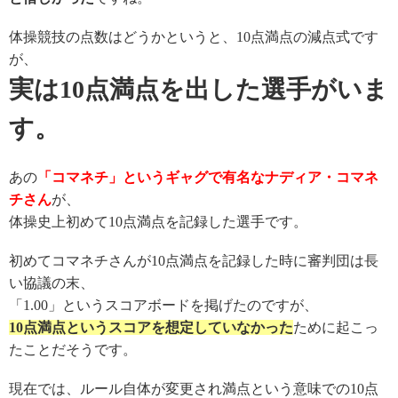
体操競技の点数
はどうかというと
、
10
点満点の減点式です
が、
実は
10
点満点を出した選手がいま
す。
あの
「
コマネチ」
と
いうギャグで有名
な
ナディア・コマネ
チさん
が
、
体操史上初めて
10
点満点を記録した選手です。
初めてコマネチさんが
10
点満点を記録した時に審判団は長
い協議の末、
「
1.00
」というスコアボードを掲げたのですが、
10
点満点というスコアを想定していなかった
ために起こっ
たことだそうです。
現在では、ルール自体が変更され満点という意味での
10
点